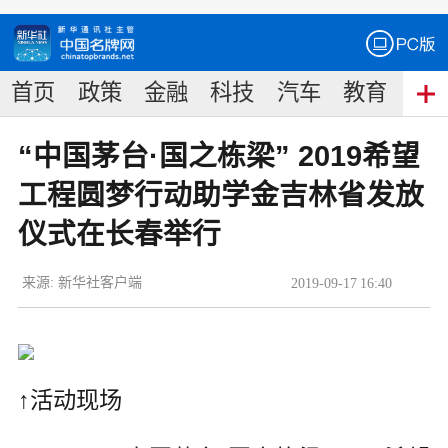
首页
政策
金融
科技
汽车
教育
食
“中国茅台·国之栋梁” 2019希望
工程圆梦行动助学金吉林省发放
仪式在长春举行
来源:
新华社客户端
2019
-
09
-
17
16:40
↑活动现场