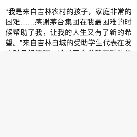
“我是来自吉林农村的孩子，家庭非常的
困难……感谢茅台集团在我最困难的时
候帮助了我，让我的人生又有了新的希
望。”来自吉林白城的受助学生代表在发
言时几经哽咽，她代表全省所有受助学
生向茅台表达了诚挚的谢意，并表示一
定常怀感恩之心、永葆进取之心，努力
学习、不断进步，以实际行动回报社
会。
共青团吉林省委副书记郑伟峰表示，茅
台集团“中国茅台·国之栋梁”希望工程圆
梦行动在2019年再次向吉林省青基会捐1