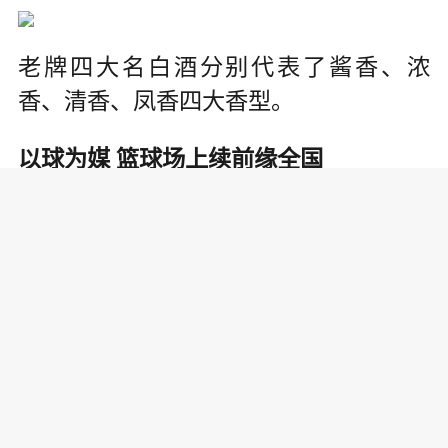
老牌四大名白酒分别代表了酱香、浓
香、清香、凤香四大香型。
以球为媒 篮球场上续前缘全国
“老牌四大名白酒杯”男子篮球邀请赛于19
87年起，由中国四大老牌名酒企业轮流
举办，已于1987年、2011年、2014年以
及2016年举办四届，并分别由泸州老窖
集团、贵州茅台集团、山西汾酒集团以
及陕西西凤酒集团承办。
时光轮转，岁月如梭。时隔32年，首届