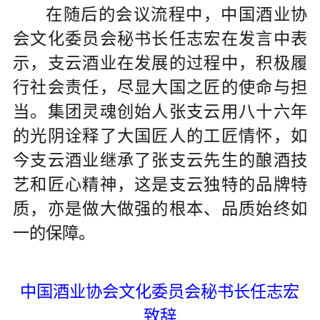
在随后的会议流程中，中国酒业协
会文化委员会秘书长任志宏在发言中表
示，支云酒业在发展的过程中，积极履
行社会责任，尽显大国之匠的使命与担
当。集团灵魂创始人张支云用八十六年
的光阴诠释了大国匠人的工匠情怀，如
今支云酒业继承了张支云先生的酿酒技
艺和匠心精神，这是支云独特的品牌特
质，亦是做大做强的根本、品质始终如
一的保障。
中国酒业协会文化委员会秘书长任志宏
致辞