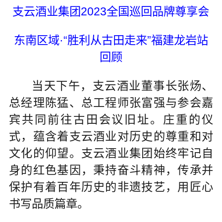
支云酒业集团2023全国巡回品牌尊享会
东南区域·“胜利从古田走来”福建龙岩站
回顾
当天下午，支云酒业董事长张炀、
总经理陈猛、总工程师张富强与参会嘉
宾共同前往古田会议旧址。庄重的仪
式，蕴含着支云酒业对历史的尊重和对
文化的仰望。支云酒业集团始终牢记自
身的红色基因，秉持奋斗精神，传承并
保护有着百年历史的非遗技艺，用匠心
书写品质篇章。