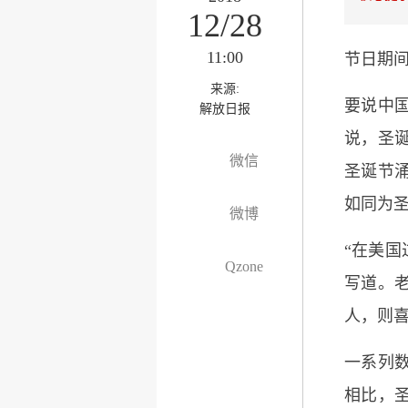
12/28
11:00
节日期
来源:
要说中
解放日报
说，圣
微信
圣诞节
如同为
微博
“在美国
Qzone
写道。
人，则喜
一系列
相比，圣