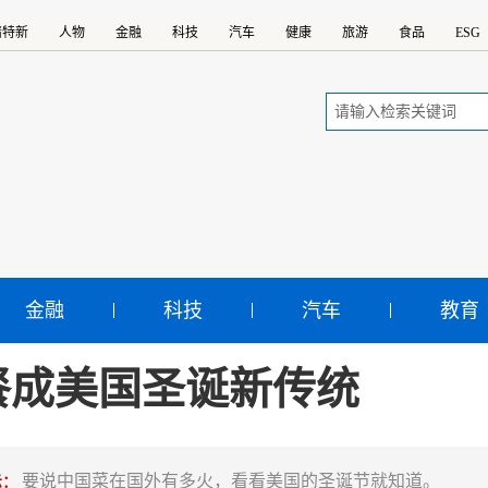
精特新
人物
金融
科技
汽车
健康
旅游
食品
ESG
金融
科技
汽车
教育
餐成美国圣诞新传统
要说中国菜在国外有多火，看看美国的圣诞节就知道。
示：