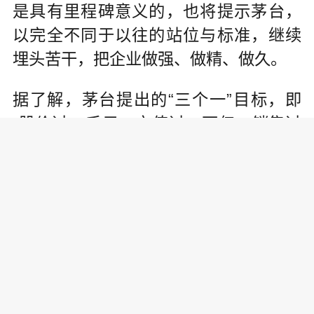
是具有里程碑意义的，也将提示茅台，
以完全不同于以往的站位与标准，继续
埋头苦干，把企业做强、做精、做久。
据了解，茅台提出的“三个一”目标，即
“股价过一千元，市值过一万亿，销售过
一千亿”，已实现前“两个一”，因此受到
媒体广泛关注并纷纷报道“茅台现象”。
圆桌会上，李保芳对此给出了自己的解
释：改革开放41年来，中国白酒行业每
隔一段时间，都会有一个周期起伏。周
期交替之时，往往会诞生新的行业领军
者或者“黑马”。幸运的是，在过去几次行