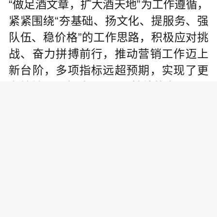
“做足酒文章，扩大酒天地”为工作遵循，
紧紧围绕“夯基础、扬文化、提服务、强
队伍、稳价格”的工作思路，积极应对挑
战、奋力拼搏前行，推动营销工作迈上
新台阶，多项指标远超预期，实现了更
有效益、更有质量，更可持续的发展。
“保持战略定力，做深文化引领发展;聚力
管理增效，做精服务赢得市场”是今年大
会的核心主题。茅台提出，2019年是新
中国成立70周年，也是茅台奔向千亿的
冲刺之年，李保芳说:茅台要继续坚持“能
快则快，不留余地，不留退路”的基本思
路，“跳起来摘桃子”，努力实现更好业