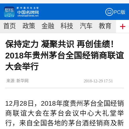
首页
政策
金融
科技
汽车
教育
食
保持定力 凝聚共识 再创佳绩！
2018年贵州茅台全国经销商联谊
大会举行
来源:
新华网
2018
-
12
-
29
17:51
12月28日，2018年度贵州茅台全国经销
商联谊大会在茅台会议中心大礼堂举
行，来自全国各地的茅台酒经销商及新