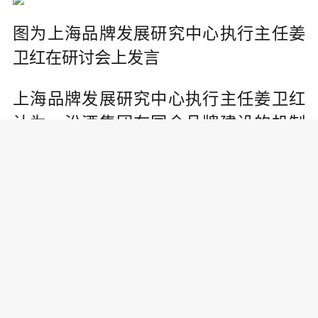
图为上海品牌发展研究中心执行主任姜
卫红在研讨会上发言
上海品牌发展研究中心执行主任姜卫红
认为，汾酒集团在国企品牌建设的机制
体制改革中发挥样板作用，也为老字号
继承、保护和创新起到了示范作用。清
华大学教授熊澄宇认为，汾酒已经成为
一个文化符号，其入选新华社民族品牌
工程意义重大;新华社拥有无可比拟的资
源优势，可以大大助力汾酒的品牌传
播。国务院发展研究中心研究员项安波
认为，汾酒集团以混合所有制改革和集