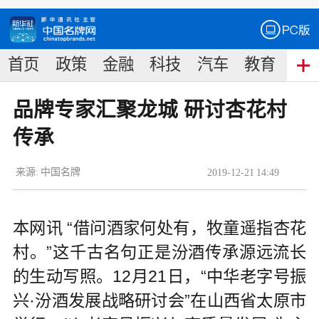
首页
政策
金融
科技
汽车
教育
食
品牌专家汇聚龙城 研讨杏花村
传承
来源:
中国名牌
2019
-
12
-
21
14:49
本网讯 “借问酒家何处有，牧童遥指杏花
村。”这千古名句正是汾酒传承源远流长
的生动写照。12月21日，“中华老字号振
兴·汾酒发展战略研讨会”在山西省太原市