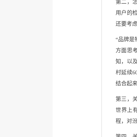
第二，
用户的
还要考
“品牌
方面思
知，以
村延续6
结合起
第三，
世界上
程，对
第四，