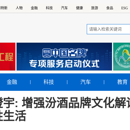
精特新
人物
金融
科技
汽车
健康
旅游
食品
ESG
金融
科技
汽车
教育
澄宇: 增强汾酒品牌文化解
姓生活