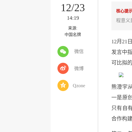
12/23
核心提
14:19
程意义
来源:
中国名牌
12月2
微信
发言中
可比拟
微博
Qzone
熊澄宇
一是原
只有自
合作构