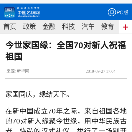
首页
政策
金融
科技
汽车
教育
食
今世家国缘：全国70对新人祝福
祖国
来源:
新华网
2019
-
09
-
27
17:04
家国同庆，缘结天下。
在新中国成立70年之际，来自祖国各地
的70对新人缘聚今世缘，用中华民族古
老、恢弘的汉式礼仪，举行了一场别开