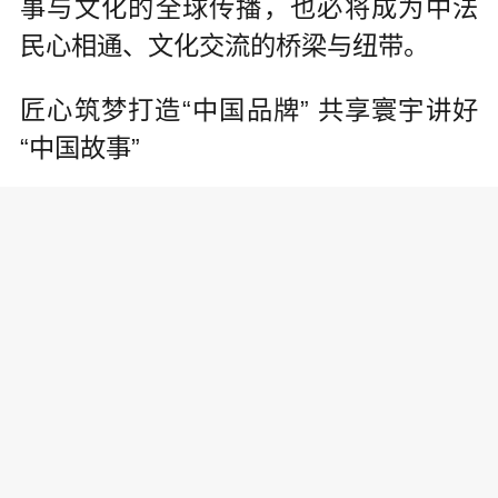
事与文化的全球传播，也必将成为中法
民心相通、文化交流的桥梁与纽带。
匠心筑梦打造“中国品牌” 共享寰宇讲好
“中国故事”
近年来，五粮液紧抓“一带一路”发展机
遇，加强品牌国际合作和海外文化交
流，从博大文化精髓中吸取养分，以“美
美与共”的理念和“走出去”的行动，不断
向世界传播中国白酒文化，推动构建全
球酒业竞合发展新格局，夯实品牌的国
际化含金量。