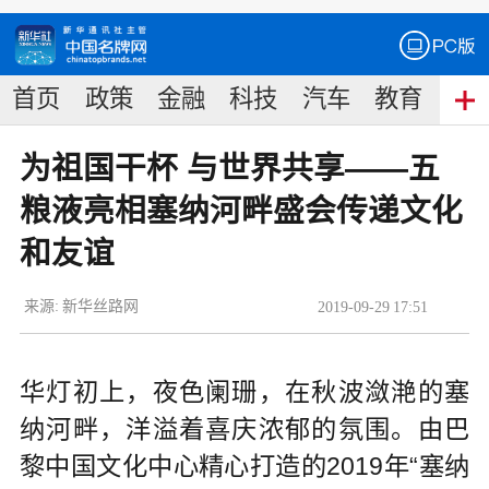
首页
政策
金融
科技
汽车
教育
食
为祖国干杯 与世界共享——五
粮液亮相塞纳河畔盛会传递文化
和友谊
来源:
新华丝路网
2019
-
09
-
29
17:51
华灯初上，夜色阑珊，在秋波潋滟的塞
纳河畔，洋溢着喜庆浓郁的氛围。由巴
黎中国文化中心精心打造的2019年“塞纳