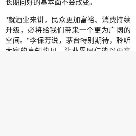
长期向好的基本面不会改变。
"就酒业来讲，民众更加富裕、消费持续
升级，必将给我们带来一个更为广阔的
空间。"李保芳说，茅台特别期待，聆听
大家的真知灼见，让业界同仁能以更高
的站位、更宽的眼界，在新的时代形势
下，找到策略、找准方向，更好地从业
成事，推动整个行业实现更高质量的发
展。
埋头干事 创新未来