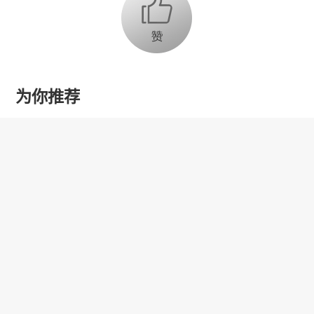
为你推荐
乔氏集团创始人、董事长兼CEO
乔元栩：力争中式八球入奥 彰显
和合共生精神
固态电池产业链雏形初现 大规模
商用为时尚早
【品牌观察】新型加热元件提升