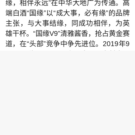
缘，相伴永远”在中华大地广为传通。高
端白酒“国缘”以“成大事，必有缘”的品牌
主张，与大事结缘，同成功相伴，为英
雄干杯。“国缘V9”清雅酱香，抢占黄金赛
道，在“头部”竞争中争先进位。2019年9
月，“国缘V9”号卫星在酒泉卫星发射中心
发射成功，新华社民族品牌工程主题园
的“国缘V9”文化冰雕全景再现这一辉煌时
刻，哈尔滨冰雪大世界作为中国乃至国
际都具有知名度的冰雪旅游度假景区，
为民族品牌企业展示企业文化、增进文
化自信提供了文旅平台，这是一次全新
的尝试和跨界合作，必将产生深远影