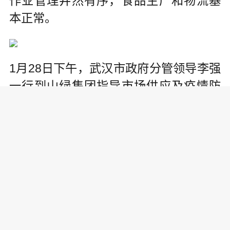
作业管理井然有序，食品生产和物流基
本正常。
1月28日下午，武汉市政府分管领导李强
一行到山绿集团指导市场供应及疫情防
控工作。
武汉市供销社党委书记、主任高福宝到
山绿公司检查防疫工作落实情况。
针对医护人员食品短缺问题，从1月27日
起，经有关部门批准，百胜中国控股有