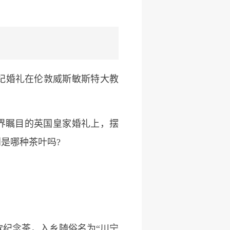
纪婚礼在伦敦威斯敏斯特大教
世界瞩目的英国皇家婚礼上，摆
是哪种茶叶吗?
纪念茶，入乡随俗名为“川宁