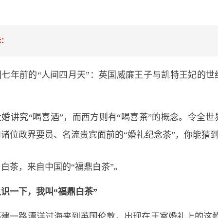
示：
回七年前的“人间四月天”：英国威廉王子与凯特王妃的世
。
婚讲究“喝喜酒”，而西方则有“喝喜茶”的概念。令全
诸位政界要员、名流贵宾面前的“婚礼纪念茶”，你能猜到
白茶，来自中国的“福鼎白茶”。
识一下，我叫“福鼎白茶”
福建一路漂洋过海来到英国伦敦，出现在王室婚礼上的这款