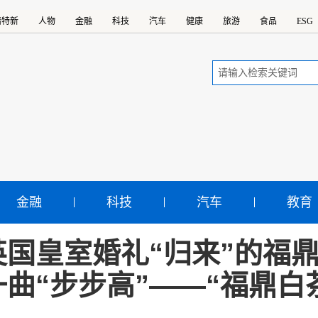
精特新
人物
金融
科技
汽车
健康
旅游
食品
ESG
金融
科技
汽车
教育
英国皇室婚礼“归来”的福鼎
一曲“步步高”——“福鼎白