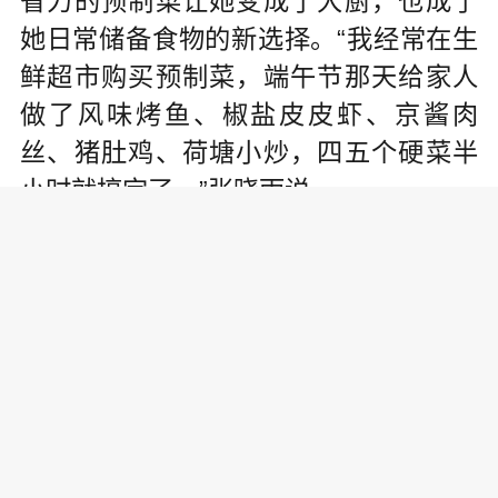
省力的预制菜让她变成了大厨，也成了
她日常储备食物的新选择。“我经常在生
鲜超市购买预制菜，端午节那天给家人
做了风味烤鱼、椒盐皮皮虾、京酱肉
丝、猪肚鸡、荷塘小炒，四五个硬菜半
小时就搞定了。”张晓雨说。
受本轮疫情影响，此前，全国多个
城市的餐饮堂食阶段性停摆，预制菜也
成了很多餐饮企业应对疫情的重要手
段。中国烹饪协会数据显示，2022年“五
一”期间北京地区预制菜成交额同比增长
超270%，酸菜鱼、胡椒猪肚鸡、低温午
餐肉、东坡肘子、牛大骨等菜品深受消