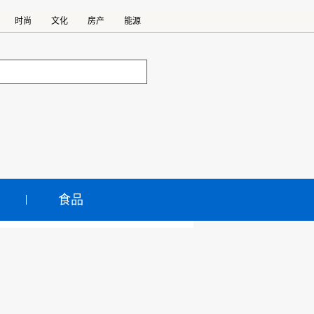
时尚
文化
房产
能源
食品
“小巨人”企