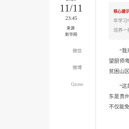
11/11
核心提
23:45
年学习
来源:
培养一
新华网
“我来自
微信
望厨师粤
微博
贫困山
Qzone
“这是
东是贵
不仅能