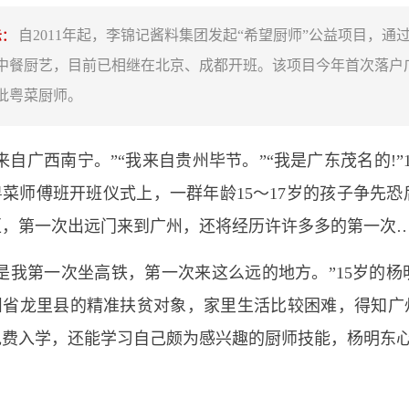
自2011年起，李锦记酱料集团发起“希望厨师”公益项目，
示：
中餐厨艺，目前已相继在北京、成都开班。该项目今年首次落户广
批粤菜厨师。
广西南宁。”“我来自贵州毕节。”“我是广东茂名的!”10
菜师傅班开班仪式上，一群年龄15～17岁的孩子争先
区，第一次出远门来到广州，还将经历许许多多的第一次
我第一次坐高铁，第一次来这么远的地方。”15岁的杨
州省龙里县的精准扶贫对象，家里生活比较困难，得知广州
免费入学，还能学习自己颇为感兴趣的厨师技能，杨明东心