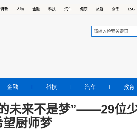
精特新
人物
金融
科技
汽车
健康
旅游
食品
ESG
金融
科技
汽车
教育
我的未来不是梦”——29位
希望厨师梦