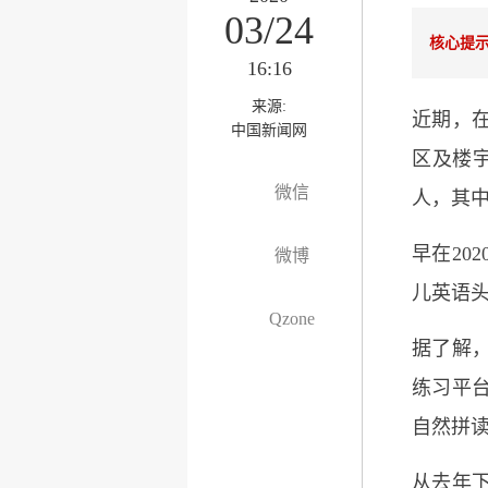
03/24
核心提
16:16
来源:
近期，
中国新闻网
区及楼宇
微信
人，其中
早在20
微博
儿英语
Qzone
据了解，
练习平台
自然拼读
从去年