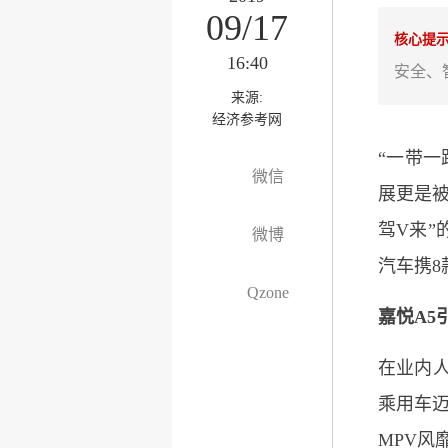
09/17
核心提
16:40
安全、
来源:
经济参考网
“一带
微信
展更是被
驾V来
微博
汽车携
Qzone
嘉悦A5
在业内
乘用车迈
MPV风