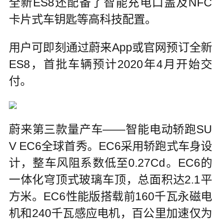
全新ES8还配备了智能充电口盖及NFC
卡片式车钥匙等高科技配置。
用户可即刻通过蔚来App或官网预订全新
ES8，首批车辆预计2020年4月开始交
付。
蔚来第三款量产车——智能电动轿跑SU
V EC6全球首秀。EC6采用轿跑式车身设
计，整车风阻系数低至0.27Cd。EC6的
一体化穹顶式玻璃车顶，总面积达2.1平
方米。EC6性能版搭载前160千瓦永磁电
机和240千瓦感应电机，百公里加速仅为