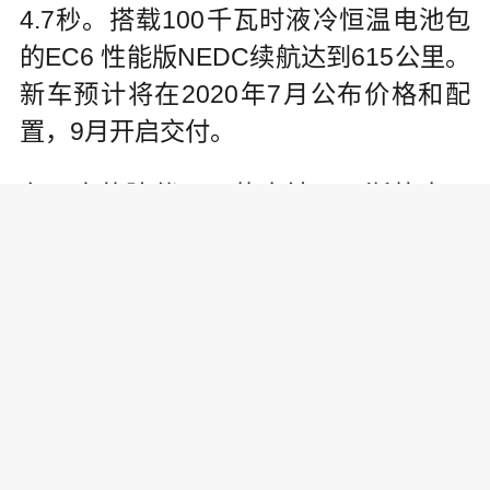
4.7秒。搭载100千瓦时液冷恒温电池包
的EC6 性能版NEDC续航达到615公里。
新车预计将在2020年7月公布价格和配
置，9月开启交付。
在用户的陪伴下，蔚来社区日渐壮大。
今年，蔚来社区举办了超过16000多场车
主活动，分享欢乐，共同成长。蔚来用
户深度参与到了此次蔚来日的策划，导
演和执行。蔚来日当天，深圳用户自发
组织车队前往机场和火车站，接送来自
全国的用户与嘉宾。活动现场各处也活
跃着用户志愿者的身影。蔚来用户对品