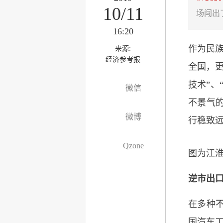
10/11
场闯出
16:20
作为民族
来源:
经济参考报
全国，更
技术”、
微信
不景气的
微博
行稳致
Qzone
图为江
逆市出
在多种
国汽车工