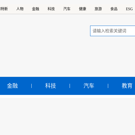
精特新
人物
金融
科技
汽车
健康
旅游
食品
ESG
金融
科技
汽车
教育
时代、新红旗、新征程 —
未来，让梦想成真