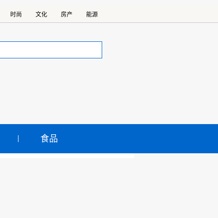
时尚
文化
房产
能源
食品
—布局高端占