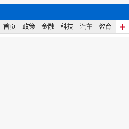
首页
政策
金融
科技
汽车
教育
食
上汽“四化”勾画汽车工业升级路
线图
来源:
经济参考
2019
-
10
-
18
17:12
面对车市的持续下行，上汽集团在稳固
市场份额的同时，瞄准全球汽车工业变
革的新趋势，加快“电动化、智能网联
化、共享化、国际化”的“新四化”转型，