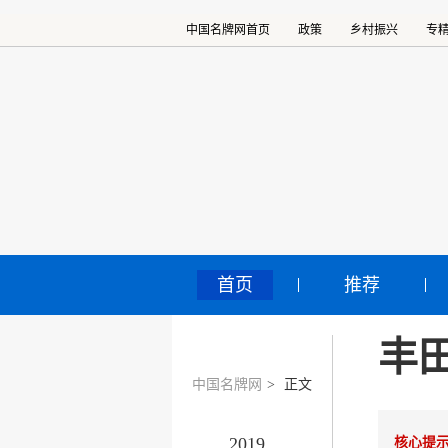
中国名牌网首页
政策
乡村振兴
专
首页
推荐
丰
中国名牌网
>
正文
2019
核心提