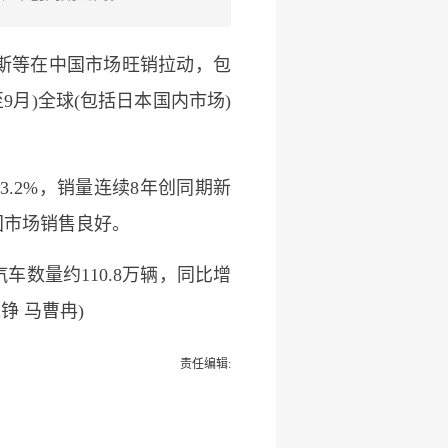
斯等在中国市场旺销拉动，包
9月)全球(包括日本国内市场)
3.2%，销量连续8年创同期新
国市场销售良好。
数量约110.8万辆，同比增
铮 马曹冉)
责任编辑: