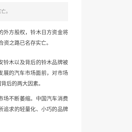
实亡。
的外方股权，铃木日方资金将
合资之路已名存实亡。
长安铃木以及背后的铃木品牌被
发展的汽车市场面前，对市场
国背后的两大因素。
车市场不断萎缩。中国汽车消费
所追求的轻量化、小巧的品牌