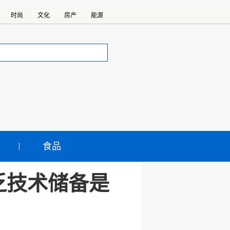
时尚
文化
房产
能源
食品
乏技术储备是