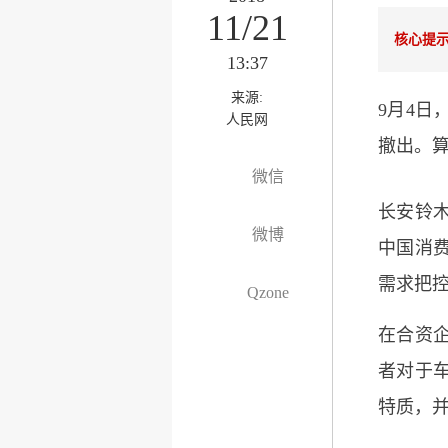
11/21
核心提
13:37
来源:
9月4
人民网
撤出。
微信
长安铃木
微博
中国消
需求把
Qzone
在合资企
者对于
特质，