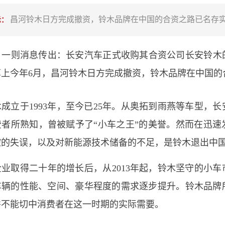
昌河铃木日方完成撤资，铃木品牌在中国的合资之路已名存
示：
日，一则消息传出：长安汽车正式收购其合资公司长安铃木
算上今年6月，昌河铃木日方完成撤资，铃木品牌在中国的
成立于1993年，至今已25年。从奥拓到雨燕等车型，
费者所熟知，曾被赋予了“小车之王”的美誉。然而在迅速
控的失误，以及对新能源技术储备的不足，是铃木退出中
业取得二十年的增长后，从2013年起，铃木坚守的小
车辆的性能、空间、豪华程度的需求逐步提升。铃木品牌
并不能切中消费者在这一时期的实际需要。