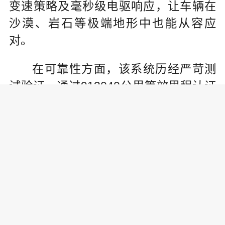
变速策略及毫秒级电驱响应，让车辆在
沙漠、岩石等极端地形中也能从容应
对。
在可靠性方面，该系统历经严苛测
试验证，通过913040公里等效里程认证
和1000万公里整车耐久测试，全面覆盖
“三高”极限环境，荣获中汽中心“S 级可
靠性”认证。同时，系统关键部件经过80
+台份独立试验与9000+小时台架验证，
确保在极限工况下实现零故障运行。
在场景覆盖能力上，系统搭载智能
能量管理系统，可实时优化油电分配，