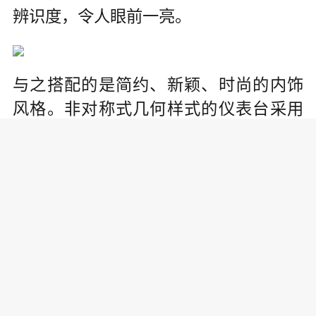
辨识度，令人眼前一亮。
与之搭配的是简约、新颖、时尚的内饰
风格。非对称式几何样式的仪表台采用
了贯通式设计，线条干净利落。中控台
部分，上下两组哑光装饰条组成矩阵，
与方向盘上的银饰条在视觉上相连接，
设计相当巧妙。瑞风S4采用触屏式中控
台，同样简约时尚，且操作便捷，富有
科技感。
在动力上，瑞风S4搭载了1.5T涡轮增压