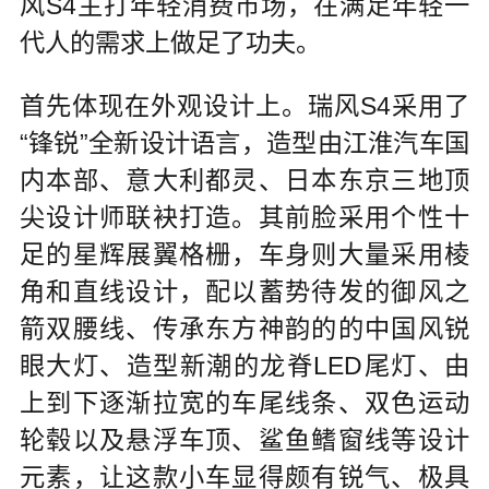
风S4主打年轻消费市场，在满足年轻一
代人的需求上做足了功夫。
首先体现在外观设计上。瑞风S4采用了
“锋锐”全新设计语言，造型由江淮汽车国
内本部、意大利都灵、日本东京三地顶
尖设计师联袂打造。其前脸采用个性十
足的星辉展翼格栅，车身则大量采用棱
角和直线设计，配以蓄势待发的御风之
箭双腰线、传承东方神韵的的中国风锐
眼大灯、造型新潮的龙脊LED尾灯、由
上到下逐渐拉宽的车尾线条、双色运动
轮毂以及悬浮车顶、鲨鱼鳍窗线等设计
元素，让这款小车显得颇有锐气、极具