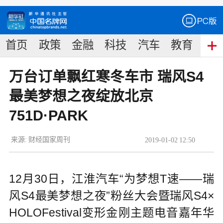
首页
政策
金融
科技
汽车
教育
食
万台订单飘红寒冬车市 瑞风S4
最美梦想之夜绽放北京
751D·PARK
来源:
财经国家周刊
2019
-
01
-
02
12:50
12月30日，江淮汽车“为梦想T速——瑞
风S4最美梦想之夜”粉丝大会暨瑞风S4×
HOLOFestival变形金刚主题电音嘉年华