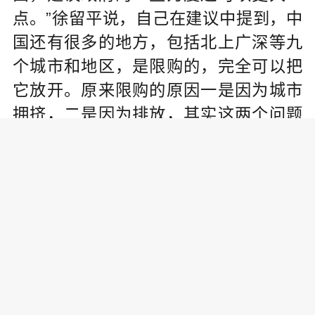
点。”徐留平说，自己在建议中提到，中
国还有很多的地方，包括北上广深等九
个城市和地区，是限购的，完全可以把
它放开。原来限购的原因一是因为城市
拥挤，二是因为排放，其实这两个问题
可以通过“不限购但限行”，合理规划工作
和生活，智能交通，以及制定合理的排
放标准等方式解决，等到汽车产业上行
的时候再限购。
“这个政策有几个‘有利于’：第一，有利于
政府，能增加税收，不需要政府掏钱;第
二，对汽车厂有利;第三，对消费者也有