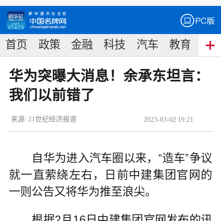
首页
政策
金融
科技
汽车
教育
食
华为突曝大消息！余承东坦言：
我们以前错了
来源:
21世纪经济报道
2023
-
03
-
02
19:21
自华为进入汽车圈以来，“造车”争议
就一直萦绕左右，日前中建集团官网的
一则公告又将华为推至浪尖。
根据2月16日中建集团官网发布的讯