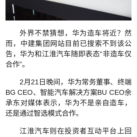
外界不禁猜想，华为造车将近？然
而，中建集团网站目前已搜索不到该公
告，华为和江淮汽车随即表态“非造车仅
合作”。
2月21日晚间，华为常务董事、终端
BG CEO、智能汽车解决方案BU CEO余
承东对媒体表示，华为不是亲自造车，
还是通过智选模式合作。
江淮汽车则在投资者互动平台上回