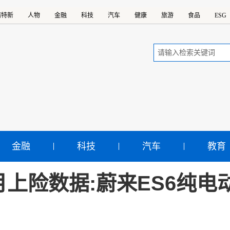
精特新
人物
金融
科技
汽车
健康
旅游
食品
ESG
金融
科技
汽车
教育
月上险数据:蔚来ES6纯电