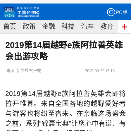
首页
政策
金融
科技
汽车
教育
食
2019第14届越野e族阿拉善英雄
会出游攻略
来源:
新华社客户端
2019
-
09
-
29
15:16
2019第14届越野e族阿拉善英雄会即将
拉开帷幕。来自全国各地的越野爱好者
与游客也将纷至沓来。在亲临这场盛会
之前，系列“锦囊宝典”让您心中有谱、有