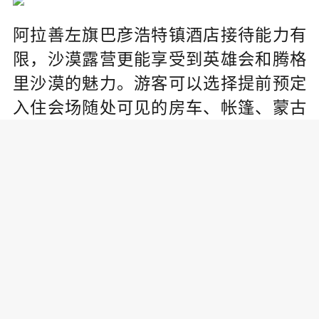
阿拉善左旗巴彦浩特镇酒店接待能力有
限，沙漠露营更能享受到英雄会和腾格
里沙漠的魅力。游客可以选择提前预定
入住会场随处可见的房车、帐篷、蒙古
包、星空房等各种“便携式酒店”，享受家
外之“家”。也可以选择自己搭帐篷，但是
一定要备好冬季帐篷、防潮垫、气垫、
零下15度睡袋或棉被等露营装备。
阿拉善英雄会是一场越野盛宴，更是一