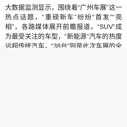
大数据监测显示，围绕着“广州车展”这一
热点话题，“重磅新车”纷纷“首发”“亮
相”，各路媒体展开前瞻报道。“SUV”成
为最受关注的车型，“新能源”汽车的热度
远超传统汽车，“38台”则是此次车展的全
球首发新车数量。主场作战的广汽传祺
当仁不让热度颇高，东风、奇瑞、江
淮、红旗和上汽名爵等众多民族品牌也
成为关注热点。
自主品牌齐亮相，大家关注啥?
广汽传祺主场作战，新GS4的上市引发
网民好评不断，口碑良好;技术、外观、