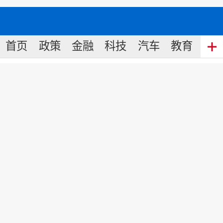
首页
政策
金融
科技
汽车
教育
食
两年为期，与新红旗相约人民大
会堂共话新时代
来源:
瞭望智库
2020
-
01
-
06
16:45
2020年1月8日，对于新红旗来说，是个
大日子。
这一天，新红旗将再一次“开”进人民大会