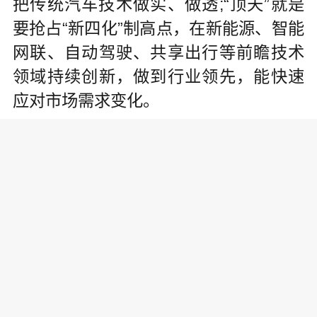
把传统汽车技术做实、做透;“顶天”就是
要抢占“新四化”制高点，在新能源、智能
网联、自动驾驶、共享出行等前瞻技术
领域持续创新，做到行业领先，能快速
应对市场需求变化。
夯实技术基础，把传统汽车做实、
做透
作为一家“技术立企”的自主汽车品
牌，奇瑞每年投入销售收入的5%-7%用
于自主研发，打破了一项项曾被国外垄
断的核心技术壁垒。