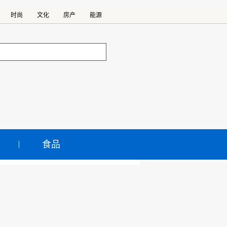
时尚
文化
房产
能源
食品
JING-X7
车北京车展首秀