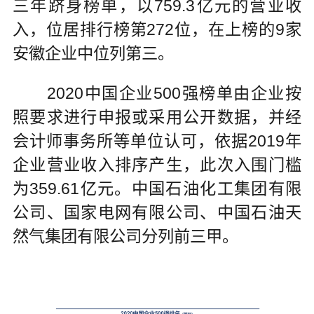
三年跻身榜单，以759.3亿元的营业收
入，位居排行榜第272位，在上榜的9家
安徽企业中位列第三。
2020中国企业500强榜单由企业按
照要求进行申报或采用公开数据，并经
会计师事务所等单位认可，依据2019年
企业营业收入排序产生，此次入围门槛
为359.61亿元。中国石油化工集团有限
公司、国家电网有限公司、中国石油天
然气集团有限公司分列前三甲。