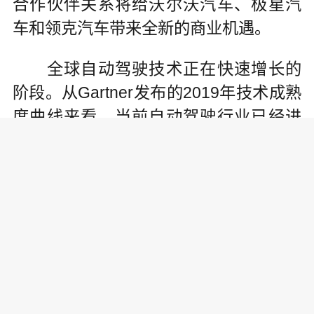
合作伙伴关系将给沃尔沃汽车、极星汽
车和领克汽车带来全新的商业机遇。
全球自动驾驶技术正在快速增长的
阶段。从Gartner发布的2019年技术成熟
度曲线来看，当前自动驾驶行业已经进
入深耕期。自动驾驶在日本、韩国、中
国以及美国、欧洲主要国家，纷纷落
地，测试和试运行已在主要城市相继铺
开。
进入2020后，自动驾驶格局正在发
生显著改变，自动驾驶公司不约而同加
快了商业化脚步。据智库预测，自动驾