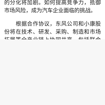
的分化将加剧。如何提高竞争力，抵御
市场风险，成为汽车企业面临的挑战。
根据合作协议，东风公司和小康股
份将在技术、研发、采购、制造和市场
拓展等全产业链上协同共享，包括联合
开发、共享平台、采购协同、制造协同
和营销协同等领域的合作。
双方进行全方面的研发协同，从整
车平台、动力总成、三电新能源、电子
架构四个领域率先实施，后续扩展到其
他领域。