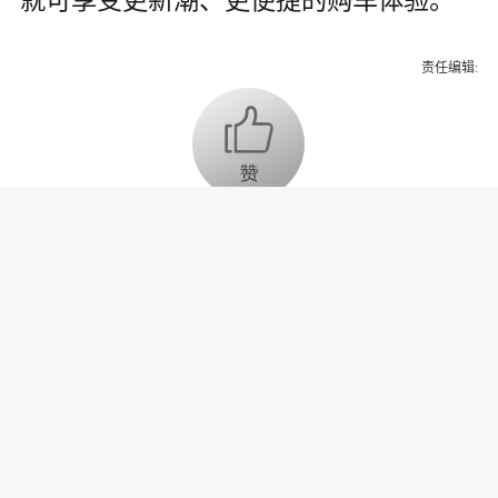
就可享受更新潮、更便捷的购车体验。
责任编辑:
为你推荐
乔氏集团创始人、董事长兼CEO
乔元栩：力争中式八球入奥 彰显
和合共生精神
固态电池产业链雏形初现 大规模