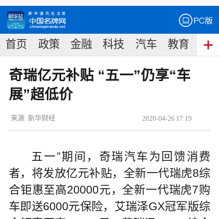
首页
政策
金融
科技
汽车
教育
食
奇瑞亿元补贴 “五一”仍享“车
展”超低价
来源:
新华财经
2020
-
04
-
26
17:19
五一”期间，奇瑞汽车为回馈消费
者，将发放亿元补贴，全新一代瑞虎8综
合钜惠至高20000元，全新一代瑞虎7购
车即送6000元保险，艾瑞泽GX冠军版综