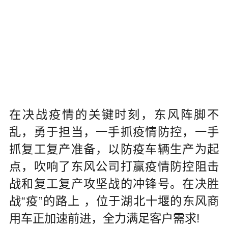
在决战疫情的关键时刻，东风阵脚不
乱，勇于担当，一手抓疫情防控，一手
抓复工复产准备，以防疫车辆生产为起
点，吹响了东风公司打赢疫情防控阻击
战和复工复产攻坚战的冲锋号。在决胜
战“疫”的路上 ，位于湖北十堰的东风商
用车正加速前进，全力满足客户需求!