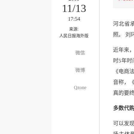
11/13
17:54
河北省
来源:
照。 刘
人民日报海外版
近年来，
微信
时5年时
微博
《电商法
音称，《
Qzone
真的要终
多数代
可以发