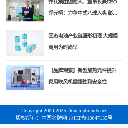
乔氏集团创始人、董事长兼CEO
乔元栩：力争中式八球入奥 彰显
和合共生精神
固态电池产业链雏形初现 大规模
商用为时尚早
【品牌观察】新型加热元件提升
家用吹风机健康性和安全性
Copyright 2000-2026 chinatopbrands.net
版权所有：中国名牌网 京ICP备18047135号