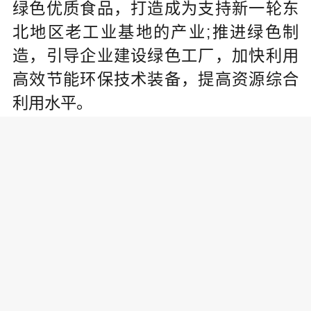
绿色优质食品，打造成为支持新一轮东
北地区老工业基地的产业;推进绿色制
造，引导企业建设绿色工厂，加快利用
高效节能环保技术装备，提高资源综合
利用水平。
三是加快两化融合，推动构建以企业为
主体、产学研用一体的技术创新体系，
引导各类创新要素向企业集聚，不断增
强企业创新动力、创新活力、创新实
力，提高企业创新水平，推进两化深度
融合;加快推进个性化定制和柔性化制
造，鼓励数字化车间，开展智能制造试
点示范，提高智能化水平。