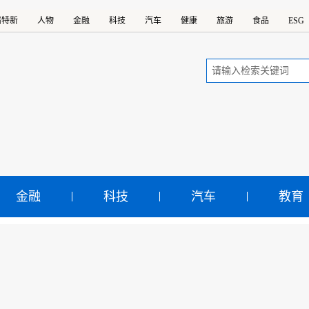
精特新
人物
金融
科技
汽车
健康
旅游
食品
ESG
金融
科技
汽车
教育
利部：今年气候年景偏差 
灾害