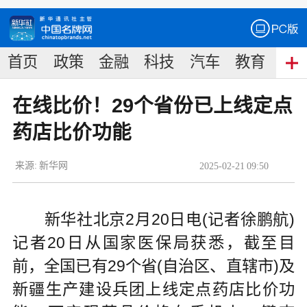
首页
政策
金融
科技
汽车
教育
食
在线比价！29个省份已上线定点
药店比价功能
来源:
新华网
2025
-
02
-
21
09:50
新华社北京2月20日电(记者徐鹏航)
记者20日从国家医保局获悉，截至目
前，全国已有29个省(自治区、直辖市)及
新疆生产建设兵团上线定点药店比价功