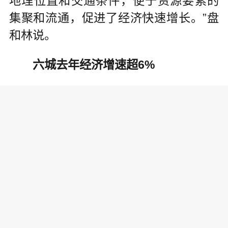
地理位置和交通条件，便于资源要素的
集聚和流通，促进了经济快速增长。”盘
和林说。
六城去年经济增速超6%
从经济增速看，2024年，GDP超万
亿元的城市中，有21城经济增速高于或
等于全国GDP增速(5%)。其中，有7座城
市去年经济增速高于或等于6%。
具体看，泉州去年GDP增速最高，
达6.5%;南通GDP增速位列其后，为6.
2%;福州、合肥、常州、烟台4座城市去
年GDP增速为6.1%;苏州为6%。