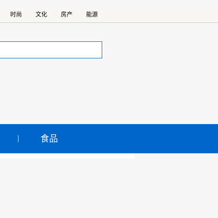
时尚
文化
房产
能源
食品
规模均创历史
优化