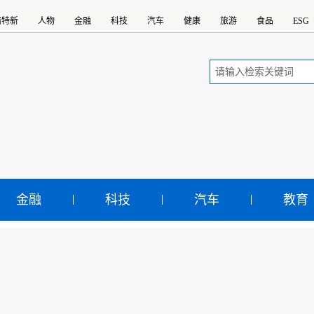
精特新
人物
金融
科技
汽车
健康
旅游
食品
ESG
金融
科技
汽车
教育
024年上市公司分红、回购
高——资本市场环境持续