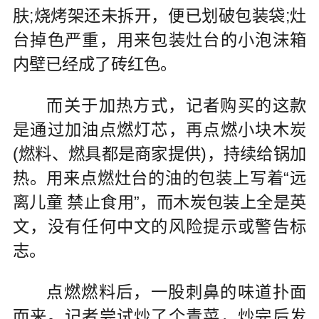
肤;烧烤架还未拆开，便已划破包装袋;灶
台掉色严重，用来包装灶台的小泡沫箱
内壁已经成了砖红色。
而关于加热方式，记者购买的这款
是通过加油点燃灯芯，再点燃小块木炭
(燃料、燃具都是商家提供)，持续给锅加
热。用来点燃灶台的油的包装上写着“远
离儿童 禁止食用”，而木炭包装上全是英
文，没有任何中文的风险提示或警告标
志。
点燃燃料后，一股刺鼻的味道扑面
而来。记者尝试炒了个青菜，炒完后发