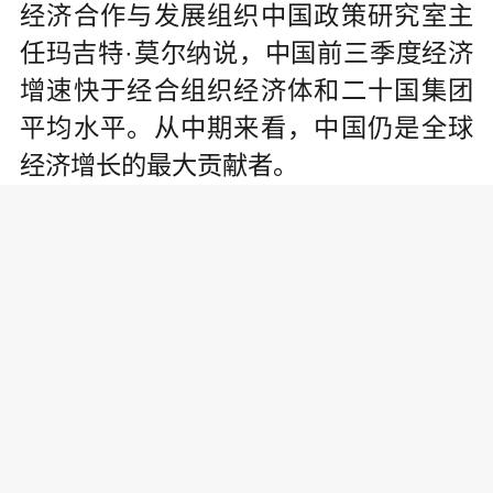
经济合作与发展组织中国政策研究室主
任玛吉特·莫尔纳说，中国前三季度经济
增速快于经合组织经济体和二十国集团
平均水平。从中期来看，中国仍是全球
经济增长的最大贡献者。
今年以来，中国着眼长远，沉着应
变，综合施策，先有中央政治局会议果
断部署一揽子增量政策，后有中央经济
工作会议对宏观调控基调作出重大调
整，明年将首次实施“更加积极的财政政
策”，将连续实施了14年的“稳健的货币政
策”改为“适度宽松的货币政策”，会议还
部署了明年的九项重点任务。在政策利